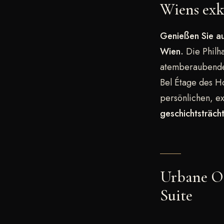
Wiens exk
Genießen Sie au
Wien.
Die Philh
atemberaubenden
Bel Étage des H
persönlichen, e
geschichtsträch
Urbane Oa
Suite