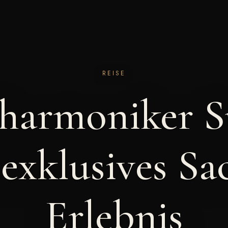
REISE
lharmoniker Su
 exklusives Sa
Erlebnis