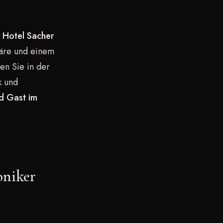
r Hotel Sacher
häre und einem
en Sie in der
k und
d Gast im
oniker