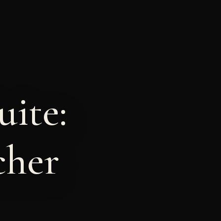
ite:
cher