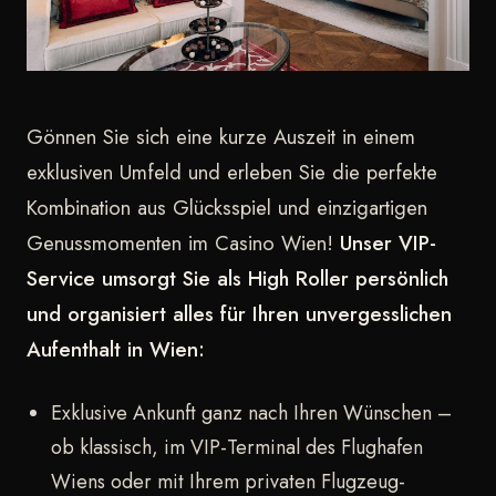
Gönnen Sie sich eine kurze Auszeit in einem
exklusiven Umfeld und erleben Sie die perfekte
Kombination aus Glücksspiel und einzigartigen
Genussmomenten im Casino Wien!
Unser VIP-
Service umsorgt Sie als High Roller persönlich
und organisiert alles für Ihren unvergesslichen
Aufenthalt in Wien:
Exklusive Ankunft ganz nach Ihren Wünschen –
ob klassisch, im VIP-Terminal des Flughafen
Wiens oder mit Ihrem privaten Flugzeug-