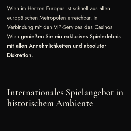
Wien im Herzen Europas ist schnell aus allen
europäischen Metropolen erreichbar. In
Verbindung mit den VIP-Services des Casinos
Wien
genießen Sie ein exklusives Spielerlebnis
mit allen Annehmlichkeiten und absoluter
Diskretion.
Internationales Spielangebot in
historischem Ambiente