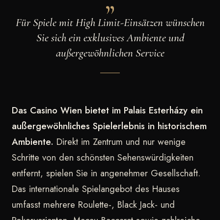
Für Spiele mit High Limit-Einsätzen wünschen
Sie sich ein exklusives Ambiente und
außergewöhnlichen Service
Das Casino Wien bietet im Palais Esterházy ein
außergewöhnliches Spielerlebnis in historischem
Ambiente.
Direkt im Zentrum und nur wenige
Schritte von den schönsten Sehenswürdigkeiten
entfernt, spielen Sie in angenehmer Gesellschaft.
Das internationale Spielangebot des Hauses
umfasst mehrere Roulette-, Black Jack- und