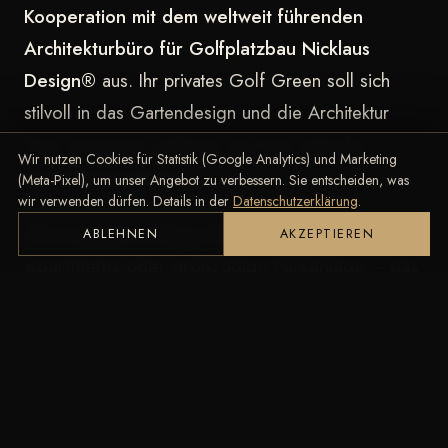
Kooperation mit dem weltweit führenden
Architekturbüro für Golfplatzbau
Nicklaus
Design®
aus. Ihr privates Golf Green soll sich
stilvoll in das Gartendesign und die Architektur
Ihres Anwesens einfügen und eine optische
Wir nutzen Cookies für Statistik (Google Analytics) und Marketing
Bereicherung bieten.
(Meta-Pixel), um unser Angebot zu verbessern. Sie entscheiden, was
wir verwenden dürfen. Details in der
Datenschutzerklärung
.
Ob kompakte Anlage für urbane Luxus-
ABLEHNEN
AKZEPTIEREN
Apartments oder großzügige Parkanlage – das
erfahrene Team von Southwest Greens plant
jedes Projekt individuell.
Ihre Bedürfnisse werden mit den räumlichen
Möglichkeiten in Einklang gebracht. Wir schaffen